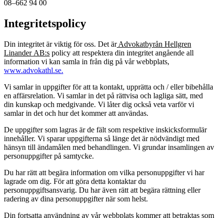
08–662 94 00
Integritetspolicy
Din integritet är viktig för oss. Det är
Advokatbyrån Hellgren
Linander AB:s
policy att respektera din integritet angående all
information vi kan samla in från dig på vår webbplats,
www.advokathl.se
.
Vi samlar in uppgifter för att ta kontakt, upprätta och / eller bibehålla
en affärsrelation. Vi samlar in det på rättvisa och lagliga sätt, med
din kunskap och medgivande. Vi låter dig också veta varför vi
samlar in det och hur det kommer att användas.
De uppgifter som lagras är de fält som respektive inskicksformulär
innehåller. Vi sparar uppgifterna så länge det är nödvändigt med
hänsyn till ändamålen med behandlingen. Vi grundar insamlingen av
personuppgifter på samtycke.
Du har rätt att begära information om vilka personuppgifter vi har
lagrade om dig. För att göra detta kontaktar du
personuppgiftsansvarig. Du har även rätt att begära rättning eller
radering av dina personuppgifter när som helst.
Din fortsatta användning av vår webbplats kommer att betraktas som