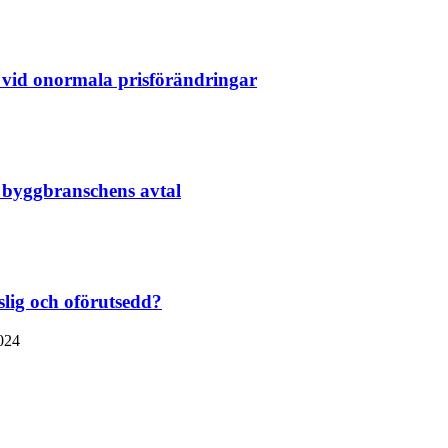
g vid onormala prisförändringar
ör byggbranschens avtal
slig och oförutsedd?
024