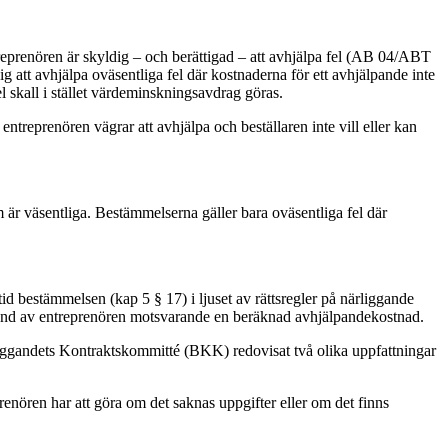
treprenören är skyldig – och berättigad – att avhjälpa fel (AB 04/ABT
g att avhjälpa oväsentliga fel där kostnaderna för ett avhjälpande inte
l skall i stället värdeminskningsavdrag göras.
treprenören vägrar att avhjälpa och beställaren inte vill eller kan
 är väsentliga. Bestämmelserna gäller bara oväsentliga fel där
rtid bestämmelsen (kap 5 § 17) i ljuset av rättsregler på närliggande
adestånd av entreprenören motsvarande en beräknad avhjälpandekostnad.
 Byggandets Kontraktskommitté (BKK) redovisat två olika uppfattningar
nören har att göra om det saknas uppgifter eller om det finns