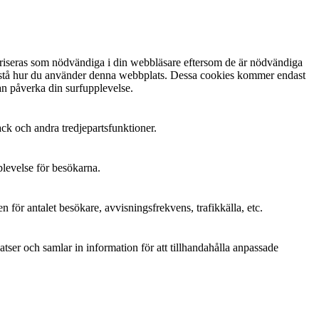
oriseras som nödvändiga i din webbläsare eftersom de är nödvändiga
förstå hur du använder denna webbplats. Dessa cookies kommer endast
kan påverka din surfupplevelse.
ack och andra tredjepartsfunktioner.
plevelse för besökarna.
 för antalet besökare, avvisningsfrekvens, trafikkälla, etc.
er och samlar in information för att tillhandahålla anpassade