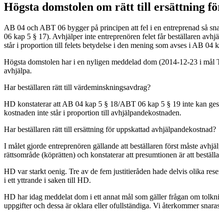
Högsta domstolen om rätt till ersättning för
AB 04 och ABT 06 bygger på principen att fel i en entreprenad så snart
06 kap 5 § 17). Avhjälper inte entreprenören felet får beställaren avhj
står i proportion till felets betydelse i den mening som avses i AB 04
Högsta domstolen har i en nyligen meddelad dom (2014-12-23 i mål T 511
avhjälpa.
Har beställaren rätt till värdeminskningsavdrag?
HD konstaterar att AB 04 kap 5 § 18/ABT 06 kap 5 § 19 inte kan ges de
kostnaden inte står i proportion till avhjälpandekostnaden.
Har beställaren rätt till ersättning för uppskattad avhjälpandekostnad?
I målet gjorde entreprenören gällande att beställaren först måste avhjäl
rättsområde (köprätten) och konstaterar att presumtionen är att beställ
HD var starkt oenig. Tre av de fem justitieråden hade delvis olika r
i ett yttrande i saken till HD.
HD har idag meddelat dom i ett annat mål som gäller frågan om tolkn
uppgifter och dessa är oklara eller ofullständiga. Vi återkommer snara