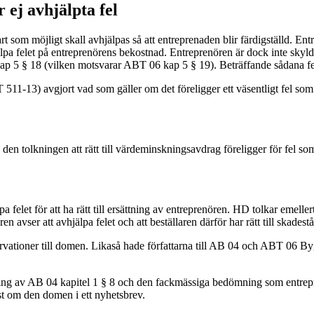
 ej avhjälpta fel
 som möjligt skall avhjälpas så att entreprenaden blir färdigställd. En
älpa felet på entreprenörens bekostnad. Entreprenören är dock inte skyldi
 kap 5 § 18 (vilken motsvarar ABT 06 kap 5 § 19). Beträffande sådana fe
-13) avgjort vad som gäller om det föreligger ett väsentligt fel som en
n tolkningen att rätt till värdeminskningsavdrag föreligger för fel som
pa felet för att ha rätt till ersättning av entreprenören. HD tolkar emelle
aren avser att avhjälpa felet och att beställaren därför har rätt till sk
eservationer till domen. Likaså hade författarna till AB 04 och ABT 06
ing av AB 04 kapitel 1 § 8 och den fackmässiga bedömning som entrepre
st om den domen i ett nyhetsbrev.